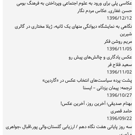
عکاسی پلی برای ورود به علوم اجتماعی وپرداختن به فرهنگ بومی
حسن غفاری, عکاس مردم نگار
1396/12/12
نگاهی به نمایشگاه دیوانگی منهای یک ثانیه، ژیلا مختاری در گالری
شیرین
مریم روشن فکر
1396/11/05
عکس یادگاری و چالش‌های پیش رو
سعید فلاح فر
1396/11/02
پشت پرده سیاست‌های انتخاب عکس‌ در «گاردین»
ترجمه: پیمان یزدانی – ایسنا
1396/10/27
بهنام صدیقی؛ آخرین روز، آخرین عکس!
حامد قصری
1396/09/22
سه روز پایانی هفت نگاه دهم / ارزیابی گلستان،والی پور،اقبال ،جواهری
و ثمری