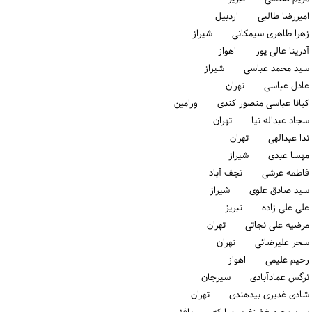
امیررضا طالبی اردبیل
زهرا طاهری سیمکانی شیراز
آدرینا عالی پور اهواز
سید محمد عباسی شیراز
عادل عباسی تهران
کیانا عباسی منصور کندی ورامین
سجاد عبداله نیا تهران
ندا عبدالهی تهران
مهسا عبدی شیراز
فاطمه عرشی نجف آباد
سید صادق علوی شیراز
علی علی زاده تبریز
مرضیه علی نجاتی تهران
سحر علیرضائی تهران
رحیم علیمی اهواز
نرگس عمادآبادی سیرجان
شادی غدیری بیدهندی تهران