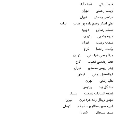
فریبا ربانی نجف آباد
زینب رحمتی تهران
مرتضی رحمتی تهران
علی اصغر رحیم زاده پور بناب بناب
مسلم رضائی دورود
مریم رضایی تهران
سمانه رعیت تهران
رکسانا رهنما كرج
مینا روحی خراسانی تهران
عطا روناسی نجیب كرج
زهرا رییس محمدی تهران
ابوالفضل زمانی كرمان
هلیا زمانی تهران
ماه گل زند پردیس
نجمه السادات زهادت شیراز
مهدی زینال زاده هزه بران تبریز
امیرحسین سالاری سلاجقه كرمان
سپهر سبحانی شیراز