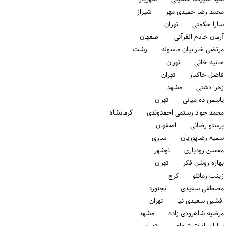
محمد رضا حمیدی مهر شیراز
سارا حکمتی تهران
آرمان خادم القرآنی اصفهان
مرتضی خارابیان ماسوله رشت
حانیه خانی تهران
فاضل خاکباز تهران
زهرا دشتی مشهد
یاسمن ده میانی تهران
محمد جواد رستمی احمدوندی كرمانشاه
پرستو رضائی اصفهان
سمیه رضاپوریان ساری
محسن رودباری نوشهر
بهاره روشن فکر تهران
زینب زمانلو كرج
مصطفی سعیدی بجنورد
افشین سعیدی نیا تهران
مرضیه شاهرودی زاده مشهد