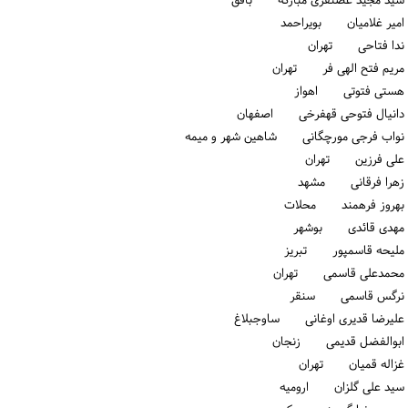
سید مجید غضنفری مبارکه بافق
امیر غلامیان بویراحمد
ندا فتاحی تهران
مریم فتح الهی فر تهران
هستی فتوتی اهواز
دانیال فتوحی قهفرخی اصفهان
نواب فرجی مورچگانی شاهین شهر و میمه
علی فرزین تهران
زهرا فرقانی مشهد
بهروز فرهمند محلات
مهدی قائدی بوشهر
ملیحه قاسمپور تبریز
محمدعلی قاسمی تهران
نرگس قاسمی سنقر
علیرضا قدیری اوغانی ساوجبلاغ
ابوالفضل قدیمی زنجان
غزاله قمیان تهران
سید علی گلزان ارومیه