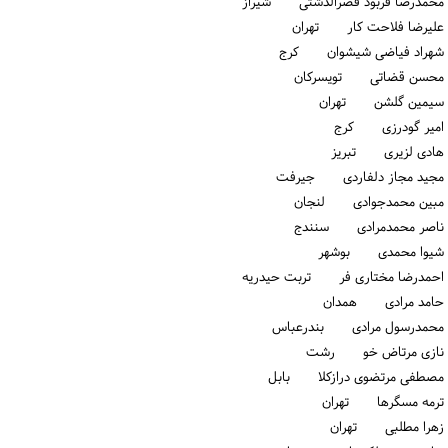
محمدرضا فربود قصرالدشتی شیراز
علیرضا فلاحت کار تهران
شهراد فیاضی شیشوان كرج
محسن قضاتی تویسركان
سیمین گلشن تهران
امیر گودرزی كرج
هادی لزیری تبریز
مجید مجاز دلفاردی جیرفت
مبین محمدجوادی لنجان
ناصر محمدمرادی سنندج
شیوا محمدی بوشهر
احمدرضا مختاری فر تربت حیدریه
حامد مرادی همدان
محمدرسول مرادی بندرعباس
نازی مرتاض خو رشت
مصطفی مرتضوی درازکلا بابل
ترمه مسگرها تهران
زهرا مطلبی تهران