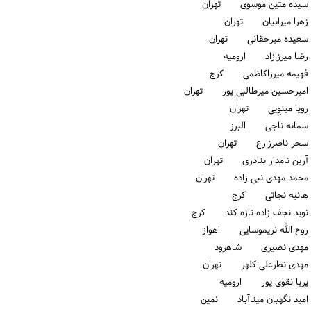
سیده متین موسوی تهران
زهرا میرابیان تهران
سعیده میرحقانی تهران
رضا میرزازاد ارومیه
فهیمه میرزاکاظمی كرج
امیرحسین میرطالبی پور تهران
رویا مینوِِیی تهران
سمانه ناجی البرز
سحر ناصرزارع تهران
آرین نامدار بنادری تهران
محمد مهدی نبی زاده تهران
هانیه نجاتی كرج
نوید نجف زاده تازه کند كرج
روح الله نریموسایی اهواز
مهدی نصیری شاهرود
مهدی نظرعلی کلهر تهران
پریا نقوی پور ارومیه
امید نگهبان میناآباد نمین