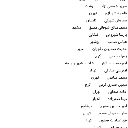
سپهر شمسی نژاد رشت
فاطمه شهبازی تهران
سیاوش شهرکی زاهدان
محمدصالح شوقانی مطلق مشهد
پارسا شیروانی تنكابن
عباس صائب بوشهر
حدیث صابریان دلجوان تبریز
زهرا صاحبی كرج
امیرحسین صادق شاهین شهر و میمه
امیرعلی صادقی تهران
محمد صافدل تهران
سهیل صدری کرمی كرج
حامد صفایی تهران
نیما صفرزاده اهواز
امیر حسین صفری نیشابور
سارا صفریان مقدم تهران
فرنازسادات صفوی تهران
مریم صناعی تبریز