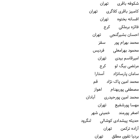
شکوفه باقری تهران
کامبیز باقری کلاگری تهران
افسانه بختوه تهران
فائزه برملکی كرج
احسان بشیرگنجی تهران
محمد بهرام پور سقز
محمود بهرامعلی فردیس
امیرقاسم بیدی تهران
مرتضی بیگ لو كرج
سامان پارسانژاد آستارا
محمد امین پاک نژاد قم
مصطفی پوربهنام اهواز
محمد امین پورحیدری آبادان
مهسا پورشفیع تهران
اصغر پورمند خمینی شهر
حدیثه پیشدادی کوشالی لنگرود
آزاده ترکمن تهران
بردیا تقوی مطلق تهران