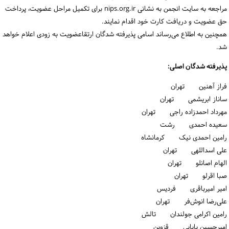
مراجعه به سایت انجمن به نشانی nips.org.ir برای تکمیل مراحل عضویت، پرداخت
حق عضویت و دریافت کارت خود اقدام نمایند.
همچنین به اطلاع می‌رساند اسامی پذیرفته شدگان ارتقاعضویت به زودی اعلام خواهد
شد.
پذیرفته شدگان اصلی:
فراز آهنین تهران
ساناز ابریشمی تهران
مهرداد احمدزاده راجی تهران
سعیده احمدی رشت
رامین احمدی نیک كرمانشاه
علی اسداللهی تهران
الهام اصانلو تهران
صبا اقرلو تهران
امیر امیرباقری فردیس
علی‌رضا انوش‌فر تهران
رامین اکرامی جولندان تالش
امیرحسین بابایی قزوین