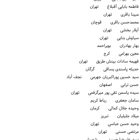
فاطمه بابایی آقبلاغ تهران
مبینا باقری تهران
محمدحسن باقری قوچان
آیلار بخشی تهران
سیاوش بنایی تهران
بهار بهادران بویراحمد
معین بهرامی كرج
فهیمه سادات بینش طریق تهران
حدیثه پاسندی یساقی گرگان
سید حسین پوراکبریان جهرمی نجف آباد
حسن ترابی اصفهان
سیده یاسمن تقی پور میرگرفمی تهران
سامان جعفری رباط كریم
وحیده جلال کمالی كرمان
میلاد جلیلیان تبریز
وحید حسن عباسی تهران
مرتضی حسنی تهران
سید علیرضا حسینی شهریار