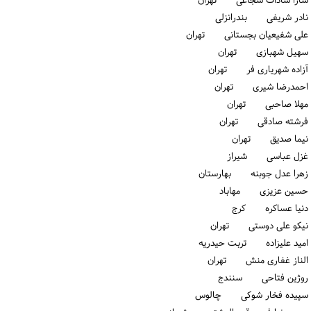
سارا سادات شجاعی تهران
نادر شریفی بندرانزلی
علی شفیعیان بجستانی تهران
سهیل شهبازی تهران
آزاده شهریاری فر تهران
احمدرضا شیری تهران
مهلا صاحبی تهران
فرشته صادقی تهران
نیما صدیق تهران
غزل عباسی شیراز
زهرا عدل جوبنه بهارستان
حسین عزیزی مهاباد
دنیا عساکره كرج
نیکو علی دوستی تهران
امید علیزاده تربت حیدریه
الناز غفاری منش تهران
روژین فتاحی سنندج
سپیده فخار شوکی چالوس