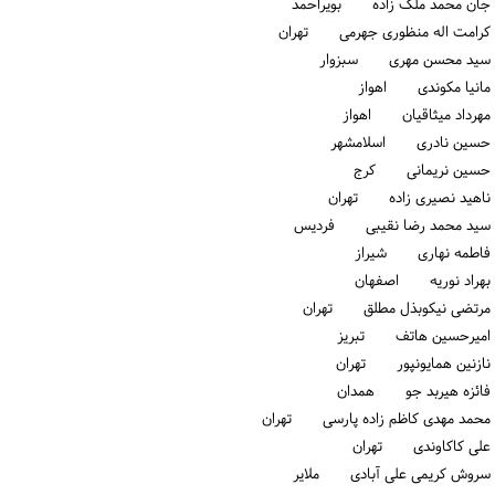
جان محمد ملک زاده بویراحمد
کرامت اله منظوری جهرمی تهران
سید محسن مهری سبزوار
مانیا مکوندی اهواز
مهرداد میثاقیان اهواز
حسین نادری اسلامشهر
حسین نریمانی كرج
ناهید نصیری زاده تهران
سید محمد رضا نقیبی فردیس
فاطمه نهاری شیراز
بهراد نوریه اصفهان
مرتضی نیکوبذل مطلق تهران
امیرحسین هاتف تبریز
نازنین همایونپور تهران
فائزه هیربد جو همدان
محمد مهدی کاظم زاده پارسی تهران
علی کاکاوندی تهران
سروش کریمی علی آبادی ملایر