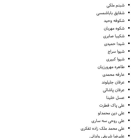
شبنم ملکی
شقایق باباشمسی
شکوفه وحید
شکوه مهربان
شکیبا صابری
شیدا حمیدی
شیوا سراج
شیوا کبیری
طاهره مهرورزیان
عارفه محمدی
عرفان جلیلوند
عرفان پاشائی
عسل خلینا
علی پاک فطرت
علی دین محمدلو
علی روحی سه ساری
علی محمد ملک زاده تفکری
علیرضا شریفی ولدانی