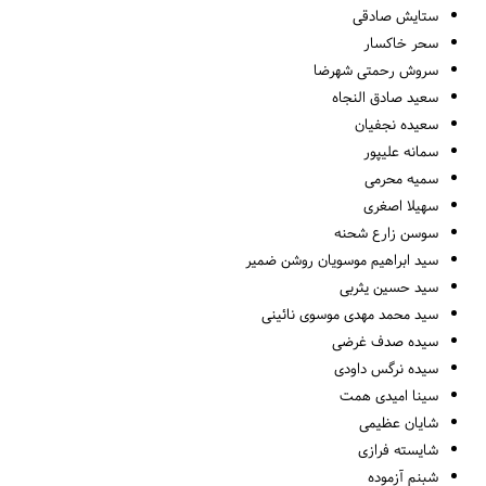
ستایش صادقی
سحر خاکسار
سروش رحمتی شهرضا
سعید صادق النجاه
سعیده نجفیان
سمانه علیپور
سمیه محرمی
سهیلا اصغری
سوسن زارع شحنه
سید ابراهیم موسویان روشن ضمیر
سید حسین یثربی
سید محمد مهدی موسوی نائینی
سیده صدف غرضی
سیده نرگس داودی
سینا امیدی همت
شایان عظیمی
شایسته فرازی
شبنم آزموده