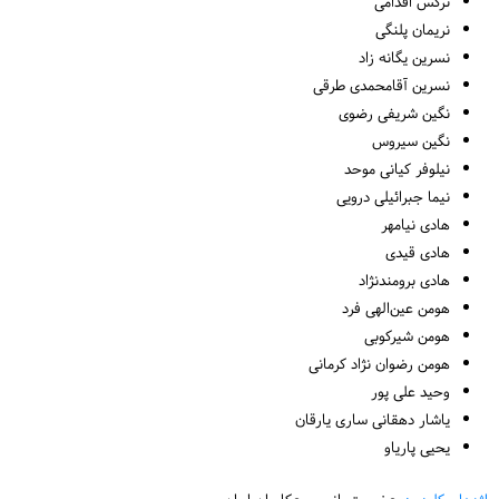
نرگس اقدامی
نریمان پلنگی
نسرین یگانه زاد
نسرین آقامحمدی طرقی
نگین شریفی رضوی
نگین سیروس
نیلوفر کیانی موحد
نیما جبرائیلی درویی
هادی نیامهر
هادی قیدی
هادی برومندنژاد
هومن عین‌الهی فرد
هومن شیرکوبی
هومن رضوان نژاد کرمانی
وحید علی پور
یاشار دهقانی ساری یارقان
یحیی پاریاو