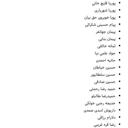
پوریا قلیچ خانی
پوریا شهریاری
پویا خوبروی حق بیان
پیام حسینی شکرائی
پیمان جهانفر
پیمان بنایی
ثمانه خالقی
جواد علمی نیا
حانیه احمدی
حسین خیاطان
حسین سلطانپور
حسین صادقی
حمید رضا رحمتی
حمیدرضا طالبلو
خدیجه رجبی خولکی
داریوش اسدی صمدی
دلارام رزاقی
رضا قره غریبی