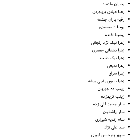
رضوان ملتفت
رعنا عبادی بروجردی
رقیه باران چشمه
روجا علیمحمدی
رومینا اغنده
زهرا نیک نژاد زنجانی
زهرا دهقانی جعفری
زهرا نیک طلب
زهرا بدیعی
زهرا سراج
زهرا صبوری آجی بیشه
زینب ده جوریان
زینب کریمزاده
سارا محمد قلی زاده
سارا پاشائیان
سام زندیه شیرازی
سبا علی نژاد
سپهر پورحسن امیری