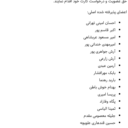
حق عضویت و درخواست کارت خود اقدام نمایند
.
اعضای پذیرفته شده اصلی:
احسان امینی تهرانی
اکبر قاسم پور
امیر مسعود عربشاهی
امیرمهدی خندانی پور
آرش جواهری پور
آرش زارعی
آرمین عبدی
بابک مهرافشار
باربد رهنما
بهنام خوش باطن
پریسا امیری
پگاه وفاراد
ثمینا الیاسی
جلیله معصومی مقدم
حسین قندهاری علویچه