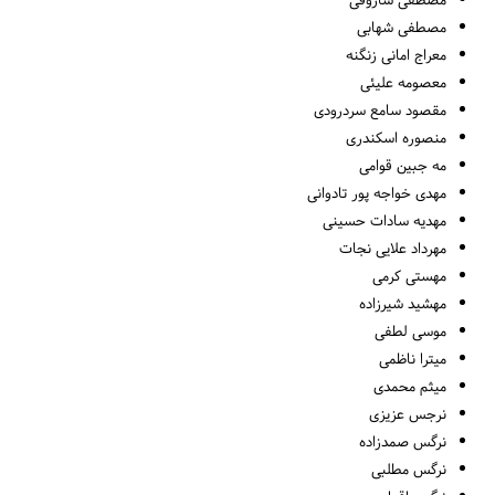
مصطفی ساروقی
مصطفی شهابی
معراج امانی زنگنه
معصومه علیئی
مقصود سامع سردرودی
منصوره اسکندری
مه جبین قوامی
مهدی خواجه پور تادوانی
مهدیه سادات حسینی
مهرداد علایی نجات
مهستی کرمی
مهشید شیرزاده
موسی لطفی
میترا ناظمی
میثم محمدی
نرجس عزیزی
نرگس صمدزاده
نرگس مطلبی