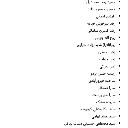
حمید رضا اسماعیل
خسرو جعفری زاده
رامتین ایمانی
رضا پیرخوش قیافه
رضا کامران سامانی
روح اله جوانی
رویا(افرا) شهباززاده خیاوی
زهرا احمدی
زهرا خواجه
زهرا بیراتی
زینب حسن یزدی
ساجده فیروزآبادی
سارا صادقی
سارا حق پرست
سپیده مشک
سونالیکا وکیلی گرمرودی
سید عماد تهامی
سید مصطفی حسینی دشت بیاض