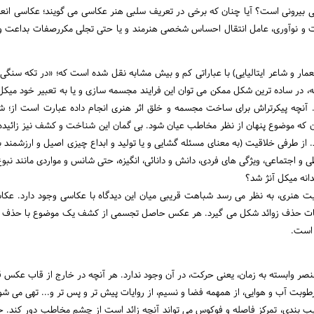
ی بیرونی است؟ آیا چنان که برخی در تعریف سلبی هنر عکاسی می گویند؛ عکاسی ان
ت و نوآوری، عامل انتقال احساس شخصی هنرمند و یا حتی تجلی مکررصفات بداعت و آف
عمار و شاعر ایتالیایی) با عباراتی کم و بیش مشابه نقل شده است که؛ «در تکه سنگی 
، در ساده ترین شکل ممکن می توان این فرایند مجسمه سازی و یا به تعبیر خود میکل
 آنچه پیکرتراش برای ساخت مجسمه و خلق اثر هنری انجام داده عبارت است از
 که موضوع پنهان از نظر مخاطب عیان شود. بی گمان این شناخت و کشف نیز زائیده 
از طرفی خلاقیت (به معنای مسئله گشایی و یا تولید و ابداع چیزی اصیل و ارزشمند با ا
و اجتماعی، ویژگی های فردی، دانش و دانائی، انگیزه، حتی شانس و مواردی مانند نبوغ،
دانه میکل آنژ شد؟
لیت هنری، به نظر می رسد شباهت قریبی میان این دیدگاه با عکاسی وجود دارد. عکا
ات حذف زوائد شکل می گیرد. هر عکس حاصل تجسمی از کشف یک موضوع با حذف زوائ
 است.
 وابسته به زمان، یعنی حرکت، در آن وجود ندارد. هر آنچه در خارج از قاب عکس قرار
طوبت آب و هوایی، از همهمه فضا و نسیم، از روایات پیش تر و پس تر و... تهی می شو
یب بندی، تمرکز فاصله و فوکوس می تواند آنچه زائد است از چشم مخاطب دور کند.