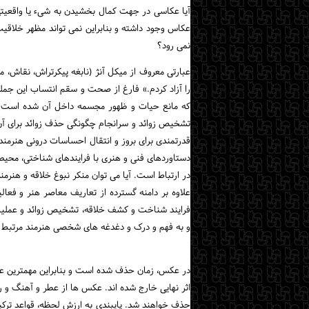
آیا عکاسی در جهت کمال بخشیدن به شیء یا واقعیت
عکاس وجود داشته و بنابراین نمی تواند مظهر خلاقی
نمی رود؟
عبارتی معروف از میکل آنژ (نابغه پیکرتراش، نقاش، م
را آزاد کردم.» فارغ از صحت و سقم انتساب این جمله
که مانع حیات و ظهور مجسمه داخل آن شده است.
تشخیص زوائد و سرانجام چگونگی حذف زوائد برای آن
قدرتمندی برای بروز و انتقال احساسات درونی هنرمند. 
دستاوردهای فنی و هنری با فرایندهای شناختی، محیطی 
در ارتباط است. آیا می توان منکر نبوغ خلاقه و هنرمن
علاوه بر دامنه گسترده از تعاریف معاصر هنر و فعا
فرایند شناخت و کشف خلاقه، تشخیص زوائد و عملی
و به فهم و درک و دغدغه های شخصی هنرمند مرتبط
در عکس، زمان حذف شده است و بنابراین مهمترین عنصر
اثر نهایی خارج شده اند. عکس ها از عطر و آهنگ و ر
حذف خواهند شد. پایبندی به ارزش لحظه، قواعد ترک