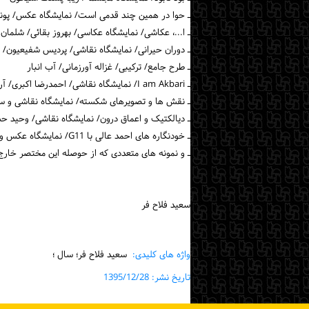
ـ حوا در همین چند قدمی است/ نمایشگاه عکس/ پونه
ـ ا...، عکاشی/ نمایشگاه عکاسی/ بهروز بقائی/ شلمان
ـ دوران حیرانی/ نمایشگاه نقاشی/ پردیس شفیعیون/ و
ـ طرح جامع/ ترکیبی/ غزاله آورزمانی/ آب انبار
ـ I am Akbari/ نمایشگاه نقاشی/ احمدرضا اکبری/ آرته
ـ نقش ها و تصویرهای شکسته/ نمایشگاه نقاشی و سر
ـ دیالکتیک و اعماق درون/ نمایشگاه نقاشی/ وحید ح
ـ خودنگاره های احمد عالی با G11/ نمایشگاه عکس و نقاشی/ احمد عالی/ امکان (G11 مدل معروفی از دوربین های عکاسی کانن است.)
ـ و نمونه های متعددی که از حوصله این مختصر خارج
سعید فلاح فر
واژه های کلیدی:
سعید فلاح فر؛ سال ؛
تاریخ نشر: 1395/12/28