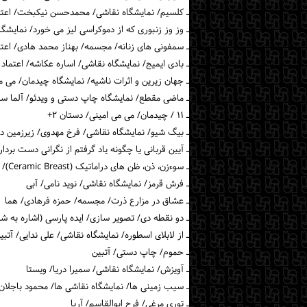
ـ کلسیم/ نمایشگاه نقاشی/ محمدحسن نیکبخت/ اعتم
ـ وز وز زنبوری که از دموکراسی لیز می خورد/ نمای
ـ سمفونی های زنانه/ مجسمه/ بهناز محمد هادی/ اعتم
ـ بادی ایمیج/ نمایشگاه نقاشی/ اساره عکاشه/ اعتماد
ـ جهان زیرین و اثرات ناشیه/ نمایشگاه چیدمان/ می 
ـ ماضی مقطع/ نمایشگاه چاپ دستی و ویدئو/ آلما سی
ـ ۱۱ / چیدمان/ می می امینی/ دستان ۲+
ـ بیگ شیو/ نمایشگاه نقاشی/ فرخ مهدوی/ زیرزمین د
ـ آیین قربانی یا چگونه یاد گرفتم از نگرانی دست بر
ـ سوءزن، ذن، ظن های دراماتیک (Ceramic Breast)/ سودابه کردی/ نمایشگاه نقاشی و کولاژ/ ابد
ـ فرش قرمز/ نمایشگاه نقاشی/ نوید نامی/ آبی
ـ عشاق در مزارع ذرت/ مجسمه/ حمزه فرهادی/ هما
ـ دو نقطه دی/ تصویر سازی/ ایده پارسی (اشاره به 
ـ از لابلای اسطوره/ نمایشگاه نقاشی/ علی ندایی/ آتبی
ـ حموم/ چاپ دستی/ آتبین
ـ آویزش/ نمایشگاه نقاشی/ سمیرا دریا/ ویستا
ـ سیب زمینی ها/ نمایشگاه نقاشی ها/ محمود باجلان/ 
ـ توری مرغی/ فرح ابوالقاسم/ آریا