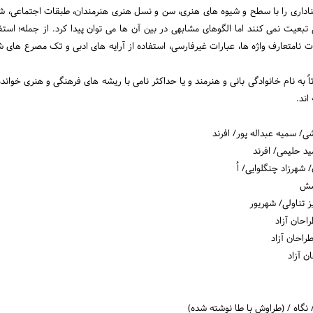
عناداری را با سطح و شیوه های هنری، سن و نسل هنری هنرمندان، طبقات اجتماعی،
بعیت نمی کنند اما الگوهای مشابهی در بین آن ها می توان پیدا کرد. از جمله؛ استفاد
ات نامتعارف واژه ها، عبارات غیرفارسی، استفاده از آرایه های ادبی و تک مصرع های ش
به نام خانوادگی بانی و هنرمند و یا حداکثر نامی با ریشه های فرهنگی و هنری خوان
ی/ سمیه عبداله پور/ افرند
د حلیمی/ افرند
 شهرزاد چنگلوایی/ اُ
شش
ز تناولی/ شهریور
احان آزاد
ن آزاد
 نگاه / (طراوش با طا نوشته شده)