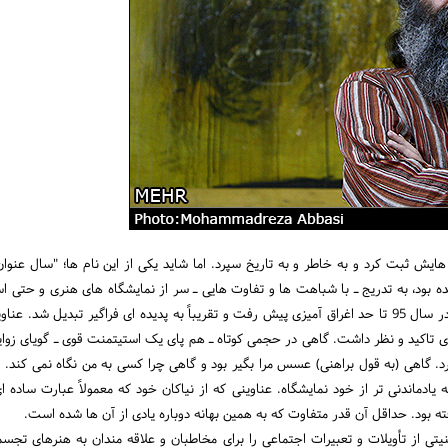
یرین هایش ثبت کرد و به خاطر و به تاریخ سپرد. اما شاید یکی از این نام ها؛ "سال عنو
ه بود، به تدریج ـ با شباهت ها و تفاوت هایی ـ سر از نمایشگاه های هنری و حتی ا
چند سال پیش کم و بیش علائمی از ظهور داشت و در سال 95 تا حد اغراق آمیزی پیش رفت و تقریباً به پدیده ای
 تاکید و نظر داشت. گاهی در حجمی کوتاه ـ هم پای یک استیتمنت قوی ـ گویای زوای
 گاهی (به قول براهنی) عسس مرا بگیر بود و گاهی چرا کسی به من نگاه نمی کند. 
ادماندنی تر از خود نمایشگاه. عناوینی که از نیاکان خود که معمولاً عبارت ساده ا
ته بود. حداقل آن قدر متفاوت که به همین بهانه دوباره یادی از آن ها شده است.
هنیتی از تأویلات و تعبیرات اجتماعی را برای مخاطبان و علاقه مندان به هنرهای 