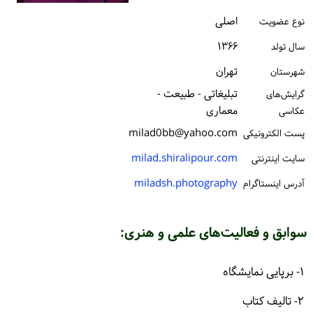
ورود / ثبت‌نام
اصلی
نوع عضویت
۱۳۶۶
خرید کتاب
سال تولد
تهران
شهرستان
تبلیغاتی - طبیعت -
گرایش‌های
معماری
عکاسی
milad0bb@yahoo.com
پست الكترونیكی
milad.shiralipour.com
سایت اینترنتی
miladsh.photography
آدرس اینستاگرام
سوابق و فعالیت‌های علمی و هنری:
۱- برپایی نمایشگاه
۲- تالیف کتاب