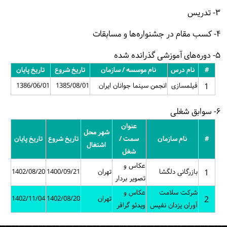
۳- تدریس
۴- کسب مقام در جشنواره‌ها و مسابقات
۵- دوره‌های آموزشی گذرانده شده
#
نام درس
نام موسسه / سازمان
تاریخ شروع
تاریخ پایان
1
فیلمسازی
انجمن سینما جوانان ایران
1385/08/01
1386/06/01
۶- سوابق شغلی
عنوان
شهر محل
#
نام سازمان
سمت /
تاریخ شروع
تاریخ پایان
اشتغال
شغل
عکاس و
1
بازرگانی دلگشا
تهران
1400/09/21
1402/08/20
تصویر بردار
شرکت سلامت
عکاس و
2
تهران
1402/08/20
1402/11/04
آوران يزدان نفيس
ویدئو گرافر