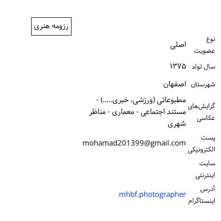
ورود / ثبت‌نام
رزومه هنری
خرید کتاب
نوع
اصلی
عضویت
۱۳۷۵
سال تولد
اصفهان
شهرستان
مطبوعاتی (ورزشی، خبری.....) -
گرایش‌های
مستند اجتماعی - معماری - مناظر
عکاسی
شهری
پست
mohamad201399@gmail.com
الكترونیكی
سایت
اینترنتی
آدرس
mhbf.photographer
اینستاگرام