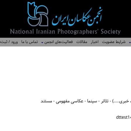
شرایط عضویت
اخبار
مقالات
فعالیت‌های انجمن
تماس با ما
ورود / ثبت‌ن
بری.....) - تئاتر - سینما - عکاسی مفهومی - مستند
dttest