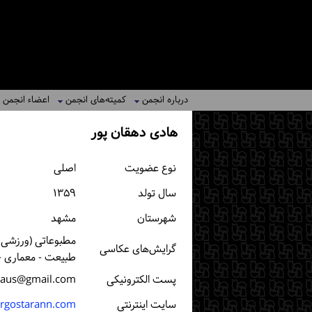
درباره انجمن
کمیته‌های انجمن
اعضاء انجمن
هادی دهقان پور
نوع عضویت
اصلی
سال تولد
۱۳۵۹
شهرستان
مشهد
مطبوعاتی (ورزشی، 
گرایش‌های عکاسی
طبیعت - معماری -
پست الكترونیكی
iaus@gmail.com
سایت اینترنتی
rgostarann.com