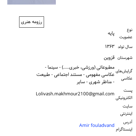
ورود / ثبت‌نام
خرید کتاب
رزومه هنری
نوع
پایه
عضویت
۱۳۶۳
سال تولد
قزوین
شهرستان
مطبوعاتی (ورزشی، خبری.....) - سینما -
گرایش‌های
عکاسی مفهومی - مستند اجتماعی - طبیعت
عکاسی
- مناظر شهری - سایر
پست
Lolivash.makhmour2100@gmail.com
الكترونیكی
سایت
اینترنتی
آدرس
Amir fouladvand
اینستاگرام