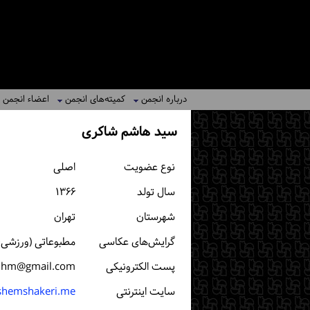
درباره انجمن
کمیته‌های انجمن
اعضاء انجمن
سید هاشم شاکری
نوع عضویت
اصلی
سال تولد
۱۳۶۶
شهرستان
تهران
گرایش‌های عکاسی
مطبوعاتی (ورزشی، 
پست الكترونیكی
i.hm@gmail.com
سایت اینترنتی
hemshakeri.me