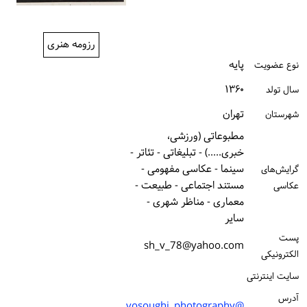
ورود / ثبت‌نام
رزومه هنری
خرید کتاب
پایه
نوع عضویت
۱۳۶۰
سال تولد
تهران
شهرستان
مطبوعاتی (ورزشی،
خبری.....) - تبلیغاتی - تئاتر -
سینما - عکاسی مفهومی -
گرایش‌های
مستند اجتماعی - طبیعت -
عکاسی
معماری - مناظر شهری -
سایر
پست
sh_v_78@yahoo.com
الكترونیكی
سایت اینترنتی
آدرس
@vosoughi_photography