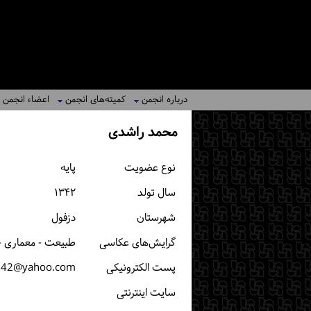
درباره انجمن
کمیته‌های انجمن
اعضاء انجمن
محمد راشدی
نوع عضویت
پایه
سال تولد
۱۳۴۲
شهرستان
دزفول
گرایش‌های عکاسی
طبیعت - معماری -
پست الكترونیكی
342@yahoo.com
سایت اینترنتی