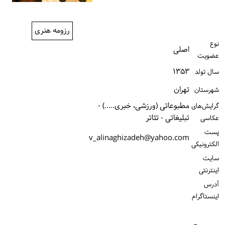
ورود / ثبت‌نام
رزومه هنری
خرید کتاب
نوع
اصلی
عضویت
۱۳۵۳
سال تولد
تهران
شهرستان
مطبوعاتی (ورزشی، خبری.....) -
گرایش‌های
تبلیغاتی - تئاتر
عکاسی
پست
v_alinaghizadeh@yahoo.com
الكترونیكی
سایت
اینترنتی
آدرس
اینستاگرام