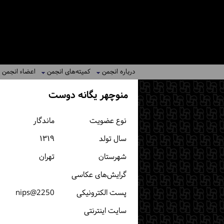
درباره انجمن
کمیته‌های انجمن
اعضاء انجمن
منوچهر یگانه دوست
نوع عضویت
ماندگار
سال تولد
۱۳۱۹
شهرستان
تهران
گرایش‌های عکاسی
پست الكترونیكی
2250@nips
سایت اینترنتی