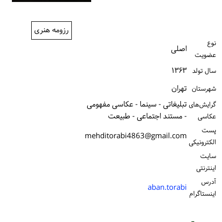
ورود / ثبت‌نام
رزومه هنری
خرید کتاب
نوع
اصلی
عضویت
۱۳۶۳
سال تولد
تهران
شهرستان
تبلیغاتی - سینما - عکاسی مفهومی
گرایش‌های
- مستند اجتماعی - طبیعت
عکاسی
پست
mehditorabi4863@gmail.com
الكترونیكی
سایت
اینترنتی
آدرس
aban.torabi
اینستاگرام