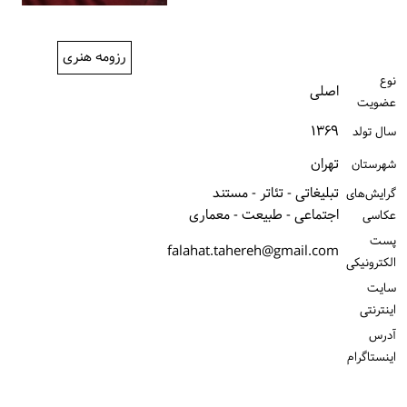
ورود / ثبت‌نام
رزومه هنری
خرید کتاب
نوع
اصلی
عضویت
۱۳۶۹
سال تولد
تهران
شهرستان
تبلیغاتی - تئاتر - مستند
گرایش‌های
اجتماعی - طبیعت - معماری
عکاسی
پست
falahat.tahereh@gmail.com
الكترونیكی
سایت
اینترنتی
آدرس
اینستاگرام