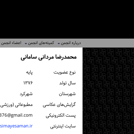
درباره انجمن
کمیته‌های انجمن
اعضاء انجمن
محمدرضا مردانی سامانی
نوع عضویت
پایه
سال تولد
۱۳۷۶
شهرستان
شهركرد
گرایش‌های عکاسی
مطبوعاتی (ورزشی، خ
پست الكترونیكی
376@gmail.com
سایت اینترنتی
/simayesaman.ir