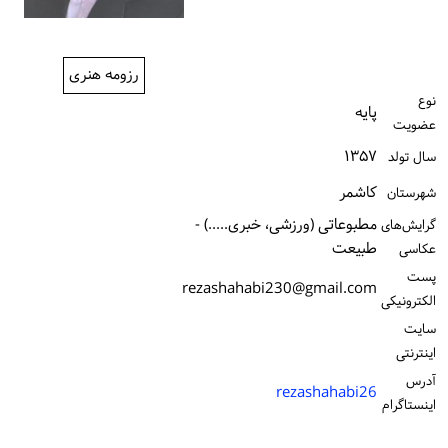
ورود / ثبت‌نام
خرید کتاب
رزومه هنری
نوع
پایه
عضویت
۱۳۵۷
سال تولد
كاشمر
شهرستان
مطبوعاتی (ورزشی، خبری.....) -
گرایش‌های
طبیعت
عکاسی
پست
rezashahabi230@gmail.com
الكترونیكی
سایت
اینترنتی
آدرس
rezashahabi26
اینستاگرام