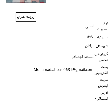
ورود / ثبت‌نام
رزومه هنری
خرید کتاب
نوع
اصلی
عضویت
۱۳۶۰
سال تولد
آبادان
شهرستان
گرایش‌های
مستند اجتماعی
عکاسی
پست
Mohamad.abbasi0631@gmail.com
الكترونیكی
سایت
اینترنتی
آدرس
اینستاگرام