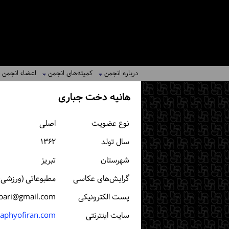
درباره انجمن
کمیته‌های انجمن
اعضاء انجمن
هانیه دخت جباری
نوع عضویت
اصلی
سال تولد
۱۳۶۲
شهرستان
تبریز
گرایش‌های عکاسی
مطبوعاتی (ورزشی، 
پست الكترونیكی
bbari@gmail.com
سایت اینترنتی
aphyofiran.com