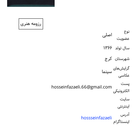
ورود / ثبت‌نام
خرید کتاب
رزومه هنری
نوع
اصلی
عضویت
۱۳۶۶
سال تولد
كرج
شهرستان
گرایش‌های
سینما
عکاسی
پست
hosseinfazaeli.66@gmail.com
الكترونیكی
سایت
اینترنتی
آدرس
hossseinfazaeli
اینستاگرام