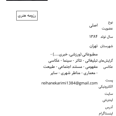
ورود / ثبت‌نام
رزومه هنری
خرید کتاب
نوع
اصلی
عضویت
۱۳۸۴
سال تولد
تهران
شهرستان
مطبوعاتی (ورزشی، خبری.....) -
تبلیغاتی - تئاتر - سینما - عکاسی
گرایش‌های
مفهومی - مستند اجتماعی - طبیعت
عکاسی
- معماری - مناظر شهری - سایر
پست
reihanekarimi1384@gmail.com
الكترونیكی
سایت
اینترنتی
آدرس
اینستاگرام