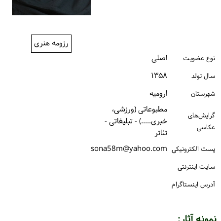
ورود / ثبت‌نام
خرید کتاب
رزومه هنری
اصلی
نوع عضویت
۱۳۵۸
سال تولد
ارومیه
شهرستان
مطبوعاتی (ورزشی،
گرایش‌های
خبری.....) - تبلیغاتی -
عکاسی
تئاتر
sona58m@yahoo.com
پست الكترونیكی
سایت اینترنتی
آدرس اینستاگرام
نمونه آثار: