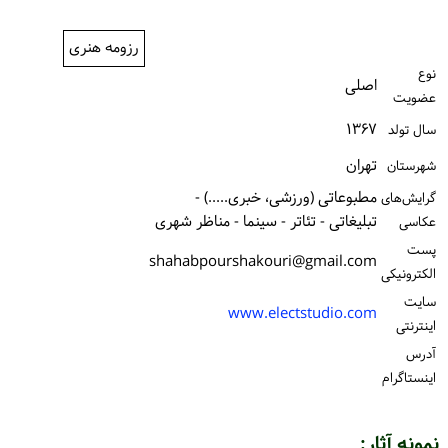
ورود / ثبت‌نام
رزومه هنری
خرید کتاب
نوع
اصلی
عضویت
۱۳۶۷
سال تولد
تهران
شهرستان
مطبوعاتی (ورزشی، خبری.....) -
گرایش‌های
تبلیغاتی - تئاتر - سینما - مناظر شهری
عکاسی
پست
shahabpourshakouri@gmail.com
الكترونیكی
سایت
www.electstudio.com
اینترنتی
آدرس
اینستاگرام
نمونه آثار: