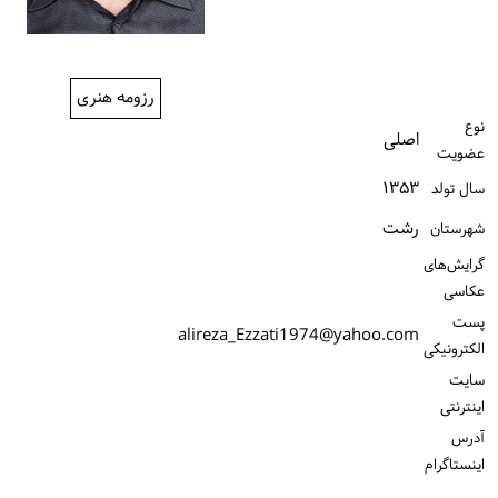
ورود / ثبت‌نام
خرید کتاب
رزومه هنری
نوع
اصلی
عضویت
۱۳۵۳
سال تولد
رشت
شهرستان
گرایش‌های
عکاسی
پست
alireza_Ezzati1974@yahoo.com
الكترونیكی
سایت
اینترنتی
آدرس
اینستاگرام