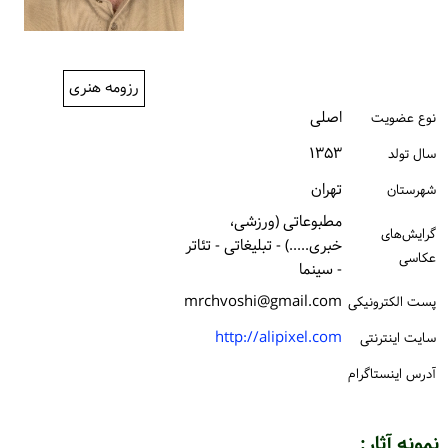
ورود / ثبت‌نام
خرید کتاب
رزومه هنری
اصلی
نوع عضویت
۱۳۵۳
سال تولد
تهران
شهرستان
مطبوعاتی (ورزشی،
گرایش‌های
خبری.....) - تبلیغاتی - تئاتر
عکاسی
- سینما
mrchvoshi@gmail.com
پست الكترونیكی
http://alipixel.com
سایت اینترنتی
آدرس اینستاگرام
نمونه آثار: