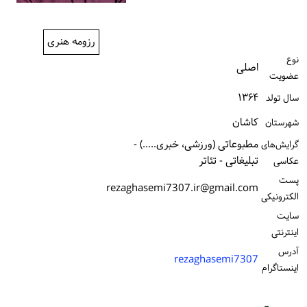
ورود / ثبت‌نام
رزومه هنری
خرید کتاب
نوع
اصلی
عضویت
۱۳۶۴
سال تولد
كاشان
شهرستان
مطبوعاتی (ورزشی، خبری.....) -
گرایش‌های
تبلیغاتی - تئاتر
عکاسی
پست
rezaghasemi7307.ir@gmail.com
الكترونیكی
سایت
اینترنتی
آدرس
rezaghasemi7307
اینستاگرام