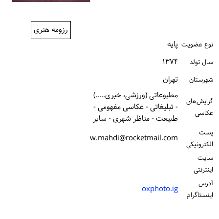
ورود / ثبت‌نام
رزومه هنری
خرید کتاب
پایه
نوع عضویت
۱۳۷۴
سال تولد
تهران
شهرستان
مطبوعاتی (ورزشی، خبری.....)
گرایش‌های
- تبلیغاتی - عکاسی مفهومی -
عکاسی
طبیعت - مناظر شهری - سایر
پست
w.mahdi@rocketmail.com
الكترونیكی
سایت
اینترنتی
آدرس
oxphoto.ig
اینستاگرام