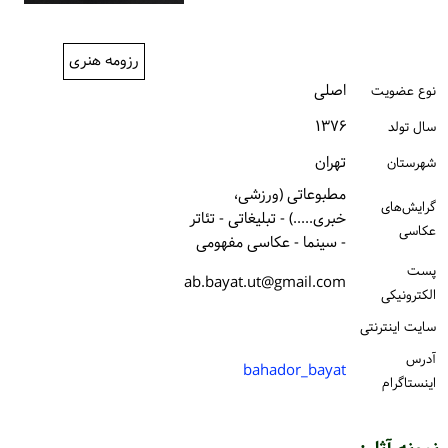
ورود / ثبت‌نام
رزومه هنری
خرید کتاب
اصلی
نوع عضویت
۱۳۷۶
سال تولد
تهران
شهرستان
مطبوعاتی (ورزشی،
گرایش‌های
خبری.....) - تبلیغاتی - تئاتر
عکاسی
- سینما - عکاسی مفهومی
پست
ab.bayat.ut@gmail.com
الكترونیكی
سایت اینترنتی
آدرس
bahador_bayat
اینستاگرام