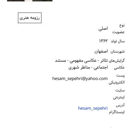
ورود / ثبت‌نام
رزومه هنری
خرید کتاب
نوع
اصلی
عضویت
۱۳۶۲
سال تولد
اصفهان
شهرستان
تئاتر - عکاسی مفهومی - مستند
گرایش‌های
اجتماعی - مناظر شهری
عکاسی
پست
hesam_sepehri@yahoo.com
الكترونیكی
سایت
اینترنتی
آدرس
hesam_sepehri
اینستاگرام