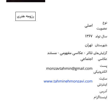
ورود / ثبت‌نام
رزومه هنری
خرید کتاب
نوع
اصلی
عضویت
۱۳۶۷
سال تولد
تهران
شهرستان
تئاتر - عکاسی مفهومی - مستند
گرایش‌های
اجتماعی
عکاسی
پست
monzavtahmin@gmail.com
الكترونیكی
سایت
www.tahminehmonzavi.com
اینترنتی
آدرس
اینستاگرام