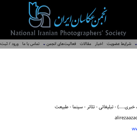
شرایط عضویت
اخبار
مقالات
فعالیت‌های انجمن
تماس با ما
ورود / ثبت‌ن
بری.....) - تبلیغاتی - تئاتر - سینما - طبیعت
alirezaaz
ww