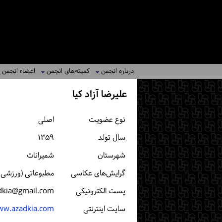
درباره انجمن
کمیته‌های انجمن
اعضاء انجمن
علیرضا آزاد کیا
نوع عضویت
اصلی
سال تولد
۱۳۵۹
شهرستان
شمیرانات
گرایش‌های عکاسی
مطبوعاتی (ورزشی، خ
پست الكترونیكی
adkia@gmail.com
سایت اینترنتی
w.azadkia.com