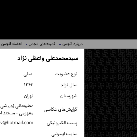
درباره انجمن
کمیته‌های انجمن
اعضاء انجمن
سیدمحمدعلی واعظی نژاد
نوع عضویت
اصلی
سال تولد
۱۳۶۳
شهرستان
تهران
مطبوعاتی (ورزشی، خ
گرایش‌های عکاسی
مفهومی - مستند ا
پست الكترونیكی
av@hotmail.com
سایت اینترنتی