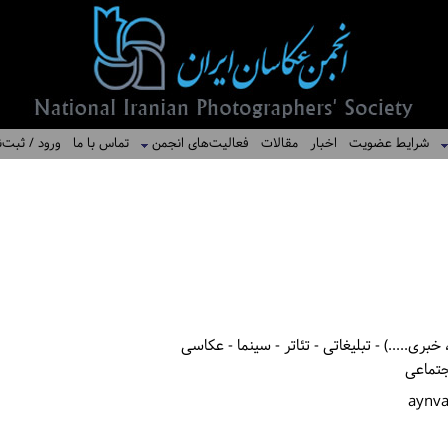
شرایط عضویت
اخبار
مقالات
فعالیت‌های انجمن
تماس با ما
ورود / ثبت‌ن
بری.....) - تبلیغاتی - تئاتر - سینما - عکاسی
جتماعی
aynv