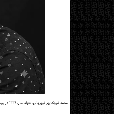
محمد کوچک‌پور کپورچالی، متولد سال ۱۳۳۴ در روستای کپورچال شهرستان بندرانزلی، از عکاسان برجسته طبیعت‌گرای ایران بود.