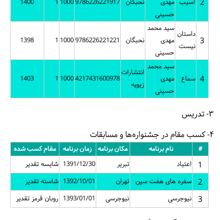
2
آسیب
مهدی
نحبگان
9786226221917
1000
1
1400
حسینی
سید محمد
داستان
3
مهدی
نحبگان
9786226221221
1000
1
1398
نیست
حسینی
سید محمد
انتشارات
4
سماع
مهدی
4217431600978
1000
1
1403
زیویه
حسینی
۳- تدریس
۴- کسب مقام در جشنواره‌ها و مسابقات
#
نام برنامه
مکان برنامه
زمان برنامه
مقام کسب شده
1
اعتیاد
تبریر
1391/12/30
شایسه تقدیر
2
سفره های هفت سین
تهران
1392/10/01
شاسته تقدیر
3
نیوجرسی
نیوجرسی
1393/01/01
روبان قرمز تقدیر