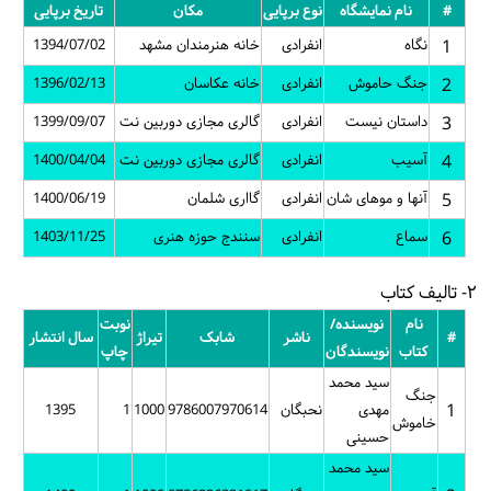
#
نام نمایشگاه
نوع برپایی
مکان
تاریخ برپایی
1
نگاه
انفرادی
خانه هنرمندان مشهد
1394/07/02
2
جنگ حاموش
انفرادی
خانه عکاسان
1396/02/13
3
داستان نیست
انفرادی
گالری مجازی دوربین نت
1399/09/07
4
آسیب
انفرادی
گالری مجازی دوربین نت
1400/04/04
5
آنها و موهای شان
انفرادی
گااری شلمان
1400/06/19
6
سماع
انفرادی
سنندج حوزه هنری
1403/11/25
۲- تالیف کتاب
نام
نویسنده/
نوبت
#
ناشر
شابک
تیراژ
سال انتشار
کتاب
نویسندگان
چاپ
سید محمد
جنگ
1
مهدی
نحبگان
9786007970614
1000
1
1395
خاموش
حسینی
سید محمد