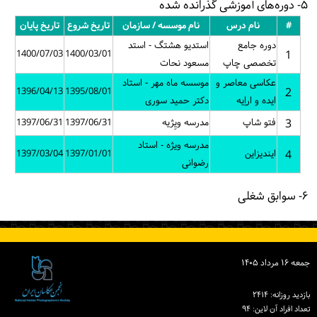
۵- دوره‌های آموزشی گذرانده شده
#
نام درس
نام موسسه / سازمان
تاریخ شروع
تاریخ پایان
دوره جامع
استدیو هشتگ - استد
1400/07/03
1400/03/01
1
تخصصی چاپ
مسعود نحات
عکاسی معاصر و
موسسه ماه مهر - استاد
1396/04/13
1395/08/01
2
ایده و اراِیه
دکتر حمید سوری
3
فتو شاپ
مدرسه ویِژيه
1397/06/31
1397/06/31
مدرسه ویژه - استاد
4
ایندیزاین
1397/01/01
1397/03/04
رضوانی
۶- سوابق شغلی
جمعه ۱۶ مرداد ۱۴۰۵
بازدید روزانه: ۲۴۱۴
تعداد افراد آن لاین: ۹۴