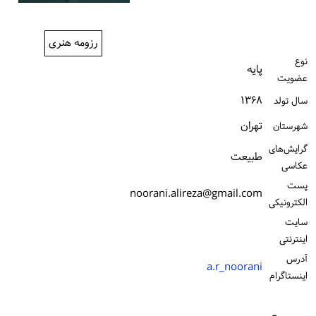
ورود / ثبت‌نام
رزومه هنری
خرید کتاب
نوع
پایه
عضویت
۱۳۶۸
سال تولد
تهران
شهرستان
گرایش‌های
طبیعت
عکاسی
پست
noorani.alireza@gmail.com
الكترونیكی
سایت
اینترنتی
آدرس
a.r_noorani
اینستاگرام