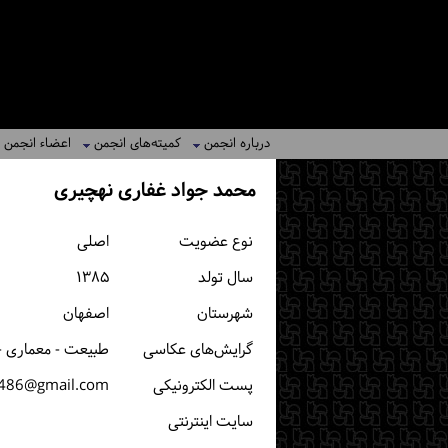
درباره انجمن
کمیته‌های انجمن
اعضاء انجمن
محمد جواد غفاری نهچیری
نوع عضویت
اصلی
سال تولد
۱۳۸۵
شهرستان
اصفهان
گرایش‌های عکاسی
طبیعت - معماری -
پست الكترونیكی
i486@gmail.com
سایت اینترنتی