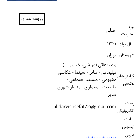
ورود / ثبت‌نام
رزومه هنری
خرید کتاب
نوع
اصلی
عضویت
۱۳۵۰
سال تولد
تهران
شهرستان
مطبوعاتی (ورزشی، خبری.....) -
تبلیغاتی - تئاتر - سینما - عکاسی
گرایش‌های
مفهومی - مستند اجتماعی -
عکاسی
طبیعت - معماری - مناظر شهری -
سایر
پست
alidarvishsefat72@gmail.com
الكترونیكی
سایت
اینترنتی
آدرس