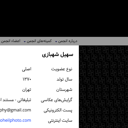
درباره انجمن
کمیته‌های انجمن
اعضاء انجمن
سهیل شهبازی
نوع عضویت
اصلی
سال تولد
۱۳۷۰
شهرستان
تهران
گرایش‌های عکاسی
تبلیغاتی - مستند 
پست الكترونیكی
aphy@gmail.com
سایت اینترنتی
oheilphoto.com