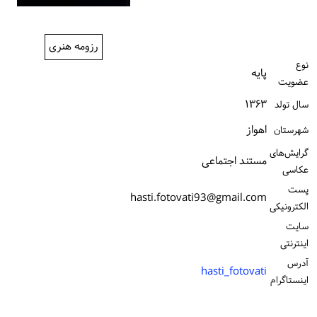
ورود / ثبت‌نام
رزومه هنری
خرید کتاب
نوع
پایه
عضویت
۱۳۶۳
سال تولد
اهواز
شهرستان
گرایش‌های
مستند اجتماعی
عکاسی
پست
hasti.fotovati93@gmail.com
الكترونیكی
سایت
اینترنتی
آدرس
hasti_fotovati
اینستاگرام