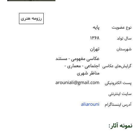
ورود / ثبت‌نام
رزومه هنری
خرید کتاب
پایه
نوع عضویت
۱۳۶۸
سال تولد
تهران
شهرستان
عکاسی مفهومی - مستند
اجتماعی - معماری -
گرایش‌های عکاسی
مناظر شهری
arouniali@gmail.com
پست الكترونیكی
سایت اینترنتی
aliarouni
آدرس اینستاگرام
نمونه آثار: