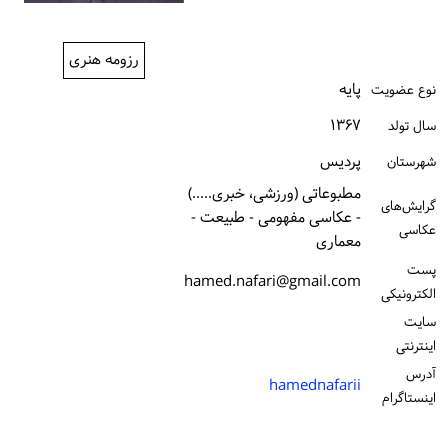
ورود / ثبت‌نام
رزومه هنری
خرید کتاب
پایه
نوع عضویت
۱۳۶۷
سال تولد
پردیس
شهرستان
مطبوعاتی (ورزشی، خبری.....)
گرایش‌های
- عکاسی مفهومی - طبیعت -
عکاسی
معماری
پست
hamed.nafari@gmail.com
الكترونیكی
سایت
اینترنتی
آدرس
hamednafarii
اینستاگرام