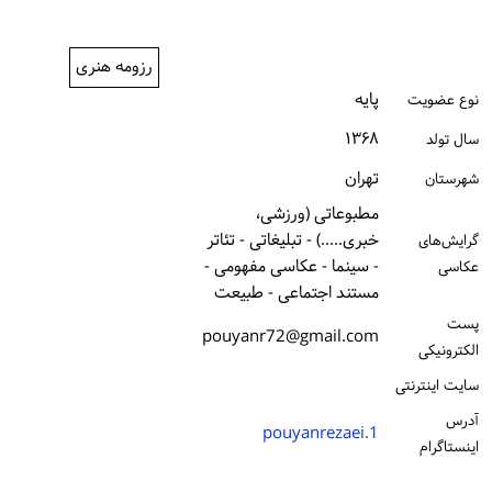
ورود / ثبت‌نام
رزومه هنری
خرید کتاب
پایه
نوع عضویت
۱۳۶۸
سال تولد
تهران
شهرستان
مطبوعاتی (ورزشی،
خبری.....) - تبلیغاتی - تئاتر
گرایش‌های
- سینما - عکاسی مفهومی -
عکاسی
مستند اجتماعی - طبیعت
پست
pouyanr72@gmail.com
الكترونیكی
سایت اینترنتی
آدرس
pouyanrezaei.1
اینستاگرام