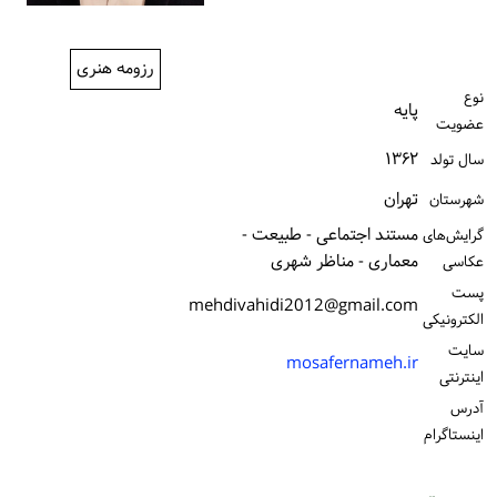
ورود / ثبت‌نام
رزومه هنری
خرید کتاب
نوع
پایه
عضویت
۱۳۶۲
سال تولد
تهران
شهرستان
مستند اجتماعی - طبیعت -
گرایش‌های
معماری - مناظر شهری
عکاسی
پست
mehdivahidi2012@gmail.com
الكترونیكی
سایت
mosafernameh.ir
اینترنتی
آدرس
اینستاگرام