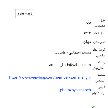
ورود / ثبت‌نام
رزومه هنری
خرید کتاب
نوع
پایه
عضویت
۱۳۶۲
سال تولد
تهران
شهرستان
گرایش‌های
مستند اجتماعی - طبیعت
عکاسی
پست
samane_hich@yahoo.com
الكترونیكی
سایت
https://www.viewbug.com/member/samanehghf
اینترنتی
آدرس
photozbysamaneh
اینستاگرام