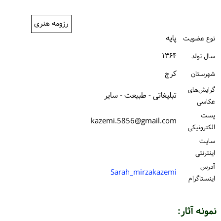
ورود / ثبت‌نام
رزومه هنری
خرید کتاب
پایه
نوع عضویت
۱۳۶۴
سال تولد
كرج
شهرستان
گرایش‌های
تبلیغاتی - طبیعت - سایر
عکاسی
پست
kazemi.5856@gmail.com
الكترونیكی
سایت
اینترنتی
آدرس
Sarah_mirzakazemi
اینستاگرام
نمونه آثار: