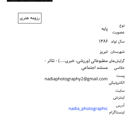
ورود / ثبت‌نام
رزومه هنری
خرید کتاب
نوع
پایه
عضویت
۱۳۸۶
سال تولد
تبریز
شهرستان
مطبوعاتی (ورزشی، خبری.....) - تئاتر -
گرایش‌های
مستند اجتماعی
عکاسی
پست
nadiaphotography2@gmail.com
الكترونیكی
سایت
اینترنتی
آدرس
nadia_photographic
اینستاگرام