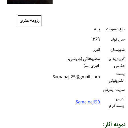
ورود / ثبت‌نام
خرید کتاب
رزومه هنری
پایه
نوع عضویت
۱۳۶۹
سال تولد
البرز
شهرستان
مطبوعاتی (ورزشی،
گرایش‌های
خبری.....)
عکاسی
پست
Samanaji25@gmail.com
الكترونیكی
سایت اینترنتی
آدرس
Sama.naji90
اینستاگرام
نمونه آثار: