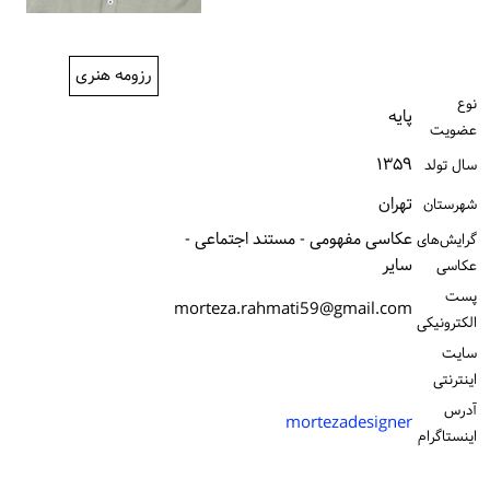
ورود / ثبت‌نام
خرید کتاب
رزومه هنری
نوع
پایه
عضویت
۱۳۵۹
سال تولد
تهران
شهرستان
عکاسی مفهومی - مستند اجتماعی -
گرایش‌های
سایر
عکاسی
پست
morteza.rahmati59@gmail.com
الكترونیكی
سایت
اینترنتی
آدرس
mortezadesigner
اینستاگرام